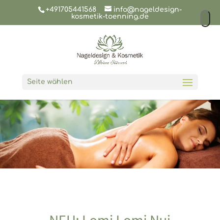
+491705441568
info@nageldesign-
kosmetik-toenning.de
Seite wählen
NEU: Lomi Lomi Nui