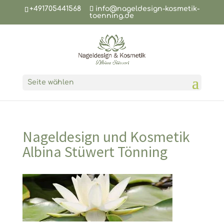
+491705441568
info@nageldesign-kosmetik-
toenning.de
Seite wählen
Nageldesign und Kosmetik
Albina Stüwert Tönning